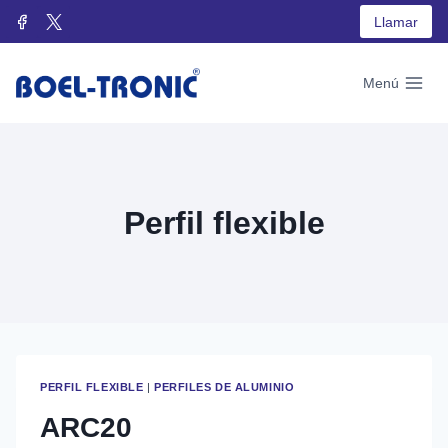
Saltar
Llamar
al
contenido
Menú
Perfil flexible
PERFIL FLEXIBLE
|
PERFILES DE ALUMINIO
ARC20