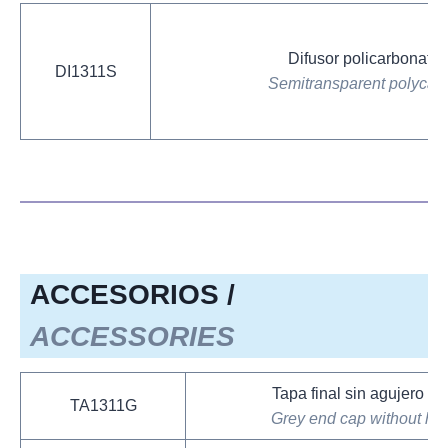
Difusor policarbonato
DI1311S
Semitransparent polycarb
ACCESORIOS /
ACCESSORIES
Tapa final sin agujero gri
TA1311G
Grey end cap without ho