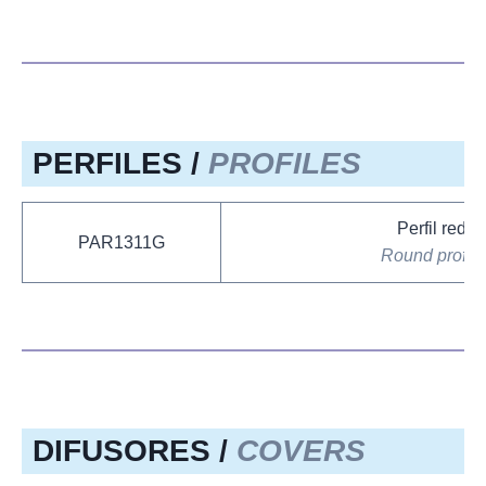
PERFILES /
PROFILES
Perfil redo
PAR1311G
Round profile
DIFUSORES /
COVERS