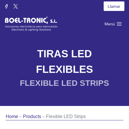
Skip
Llamar
to
content
Menú
TIRAS LED
FLEXIBLES
FLEXIBLE LED STRIPS
Home
–
Products
– Flexible LED Strips