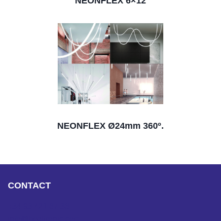
NEONFLEX 6×12
NEONFLEX Ø24mm 360º.
CONTACT
+34 93 421 67 36
info@boeltronic.com